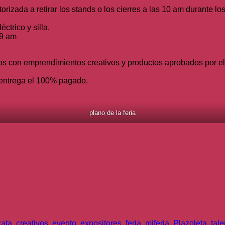
orizada a retirar los stands o los cierres a las 10 am durante los
ctrico y silla.
 9 am
s con emprendimientos creativos y productos aprobados por el c
 entrega el 100% pagado.
plano de la feria
ata
,
creativos
,
evento
,
expositores
,
feria
,
miferia
,
Plazoleta
,
tale