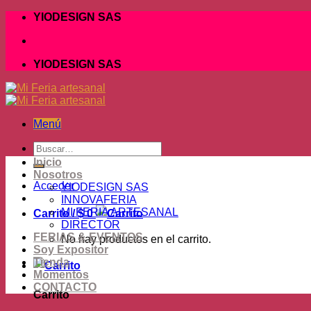
Skip
YIODESIGN SAS
to
content
YIODESIGN SAS
Menú
Buscar
por:
Inicio
Nosotros
Acceder
YIODESIGN SAS
INNOVAFERIA
MI FERIA ARTESANAL
Carrito /
$
0
DIRECTOR
FERIAS & EVENTOS
No hay productos en el carrito.
Soy Expositor
Tienda
Momentos
CONTACTO
Carrito