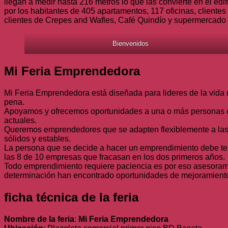
llegan a medir hasta 216 metros lo que las convierte en el ed
por los habitantes de 405 apartamentos, 117 oficinas, clientes
clientes de Crepes and Wafles, Café Quindío y supermercado 
Bienvenidos
Mi Feria Emprendedora
Mi Feria Emprendedora está diseñada para lideres de la vida r
pena.
Apoyamos y ofrecemos oportunidades a una o más personas cuy
actuales.
Queremos emprendedores que se adapten flexiblemente a las 
sólidos y estables.
La persona que se decide a hacer un emprendimiento debe tene
las 8 de 10 empresas que fracasan en los dos primeros años.
Todo emprendimiento requiere paciencia es por eso asesoramo
determinación han encontrado oportunidades de mejoramiento 
ficha técnica de la feria
Nombre de la feria
:
Mi Feria Emprendedora