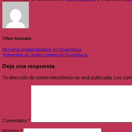
Yilber Gonzalez
Mi Feria emprendedora en Diverplaza
Volvemos al centro comercial Diverplaza
Deja una respuesta
Tu dirección de correo electrónico no será publicada.
Los cam
Comentario
*
Nombre
*