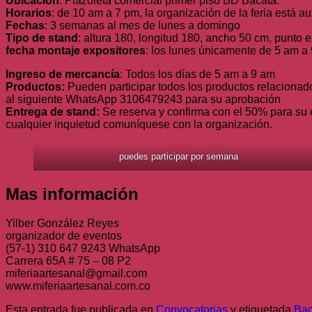
Ubicación
: Plazoleta comercial primer piso BD Bacata.
Horarios
: de 10 am a 7 pm, la organización de la feria está aut
Fechas
: 3 semanas al mes de lunes a domingo
Tipo de stand
: altura 180, longitud 180, ancho 50 cm, punto elé
fecha montaje expositores
: los lunes únicamente de 5 am a
Ingreso de mercancía
: Todos los días de 5 am a 9 am
Productos:
Pueden participar todos los productos relacionado
al siguiente WhatsApp 3106479243 para su aprobación
Entrega de stand:
Se reserva y confirma con el 50% para su
cualquier inquietud comuníquese con la organización.
puedes participar por semana
Mas información
Yilber González Reyes
organizador de eventos
(57-1) 310 647 9243 WhatsApp
Carrera 65A # 75 – 08 P2
miferiaartesanal@gmail.com
www.miferiaartesanal.com.co
Esta entrada fue publicada en
Convocatorias
y etiquetada
Bac