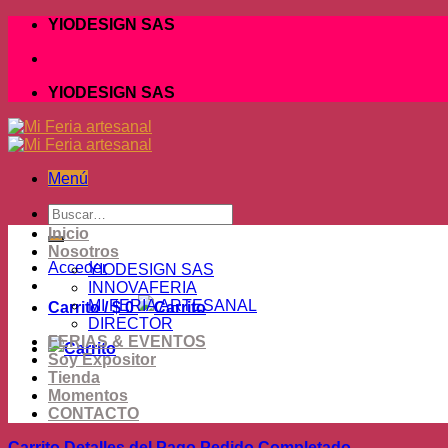
Skip
YIODESIGN SAS
to
content
YIODESIGN SAS
Menú
Buscar
por:
Inicio
Nosotros
Acceder
YIODESIGN SAS
INNOVAFERIA
MI FERIA ARTESANAL
Carrito /
$
0
DIRECTOR
FERIAS & EVENTOS
Soy Expositor
Tienda
Momentos
CONTACTO
Carrito
Detalles del Pago
Pedido Completado