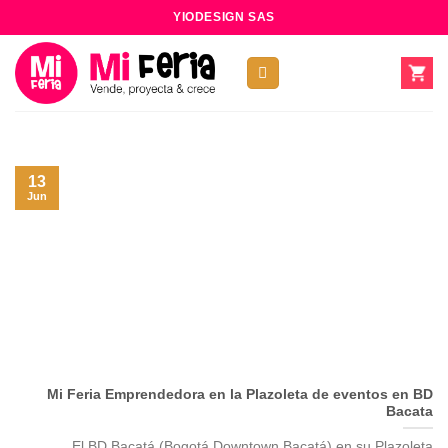
Skip
YIODESIGN SAS
to
content
13
Jun
Mi Feria Emprendedora en la Plazoleta de eventos en BD
Bacata
El BD Bacatá (Bogotá Downtown Bacatá) en su Plazoleta