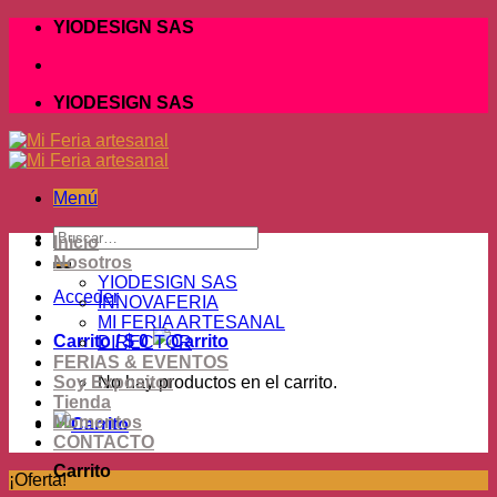
Skip
YIODESIGN SAS
to
content
YIODESIGN SAS
Menú
Buscar
Inicio
por:
Nosotros
YIODESIGN SAS
Acceder
INNOVAFERIA
MI FERIA ARTESANAL
Carrito /
$
0
DIRECTOR
FERIAS & EVENTOS
Soy Expositor
No hay productos en el carrito.
Tienda
Momentos
CONTACTO
Carrito
¡Oferta!