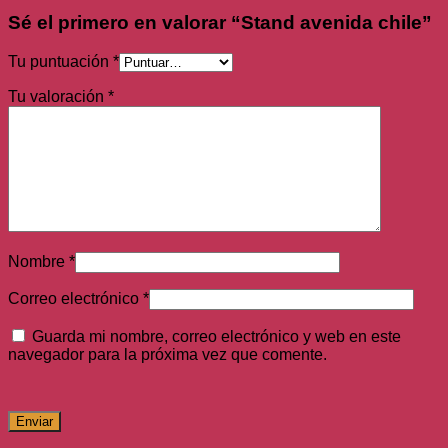
Sé el primero en valorar “Stand avenida chile”
Tu puntuación
*
Tu valoración
*
Nombre
*
Correo electrónico
*
Guarda mi nombre, correo electrónico y web en este
navegador para la próxima vez que comente.