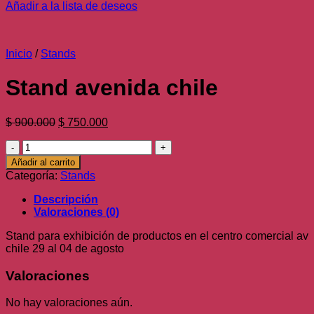
Añadir a la lista de deseos
Inicio
/
Stands
Stand avenida chile
El
El
$
900.000
$
750.000
precio
precio
Stand
original
actual
avenida
era:
es:
Añadir al carrito
chile
$ 900.000.
$ 750.000.
Categoría:
Stands
cantidad
Descripción
Valoraciones (0)
Stand para exhibición de productos en el centro comercial av
chile 29 al 04 de agosto
Valoraciones
No hay valoraciones aún.