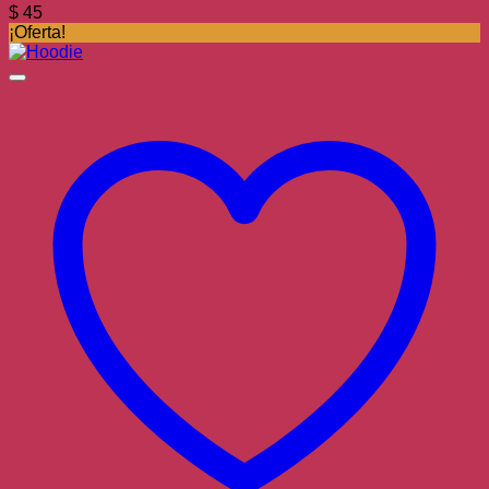
$
45
¡Oferta!