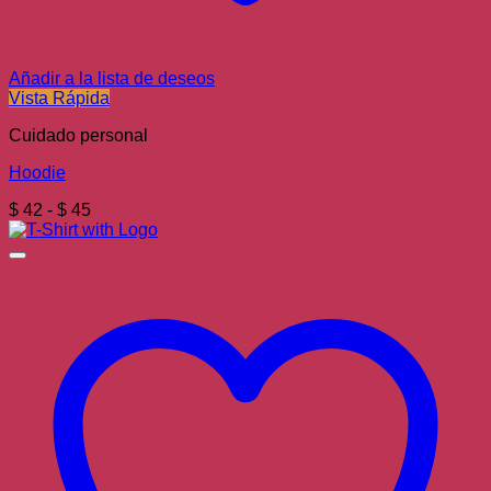
Añadir a la lista de deseos
Vista Rápida
Cuidado personal
Hoodie
Rango
$
42
-
$
45
de
precios:
desde
$ 42
hasta
$ 45