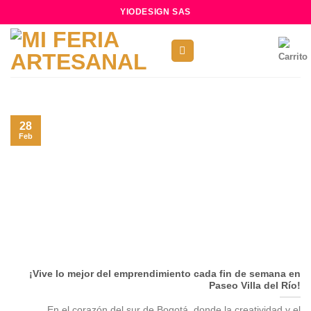
Skip
YIODESIGN SAS
to
content
28
Feb
¡Vive lo mejor del emprendimiento cada fin de semana en
Paseo Villa del Río!
En el corazón del sur de Bogotá, donde la creatividad y el