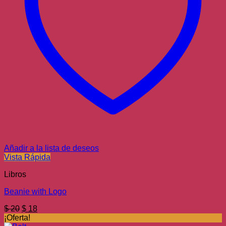
Añadir a la lista de deseos
Vista Rápida
Libros
Beanie with Logo
El
El
$
20
$
18
precio
precio
¡Oferta!