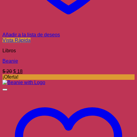
Añadir a la lista de deseos
Vista Rápida
Libros
Beanie
El
El
$
20
$
18
precio
precio
¡Oferta!
original
actual
era:
es:
$ 20.
$ 18.