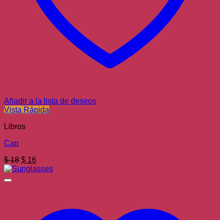
Añadir a la lista de deseos
Vista Rápida
Libros
Cap
El
El
$
18
$
16
precio
precio
original
actual
era:
es:
$ 18.
$ 16.