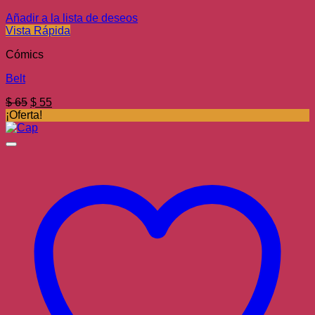
Añadir a la lista de deseos
Vista Rápida
Cómics
Belt
El
El
$
65
$
55
precio
precio
¡Oferta!
original
actual
era:
es:
$ 65.
$ 55.